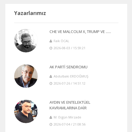
Yazarlarımız
CHE VE MALCOLM X, TRUMP VE ......
Faik ÖCAL
2026-08-03 / 15:59:21
AK PARTİ SENDROMU
Abdulbaki ERDOĞMUŞ
2026-07-26 / 14:51:12
AYDIN VE ENTELEKTÜEL
KAVRAMLARINA DAİR
M. Ergün Mirzade
2026-07-04 / 21:08:56