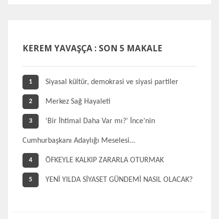
KEREM YAVAŞÇA : SON 5 MAKALE
Siyasal kültür, demokrasi ve siyasi partiler
1
Merkez Sağ Hayaleti
2
'Bir İhtimal Daha Var mı?' İnce’nin
3
Cumhurbaşkanı Adaylığı Meselesi…
ÖFKEYLE KALKIP ZARARLA OTURMAK
4
YENİ YILDA SİYASET GÜNDEMİ NASIL OLACAK?
5