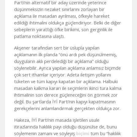
Parti’nin alternatif bir aday üzerinde yeterince
düşünmeksizin nezaket sınırlarını zorlayan bir
açıklama ile masadan ayrılması, öfkeyle hareket
edildiği ihtimalini oldukça güçlendiriyor. Belki de diğer
sebeplerin yarattığı öfke birikimi, son gerginlik ile
patlama noktasına ulaştı.
Akşener tarafından sert bir üslupla yapılan
açıklamanın ilk planda “önü ardı pek düşünülmemiş,
duyguların aklı perdelediği bir açıklama” olduğu
söylenebilir. Ayrıca yapılan açıklama anlamsız biçimde
çok sert ithamlar içeriyor. Adeta iletişim yollarını
tüketen ve tüm kapıyı kapatan bir açıklama. Halbuki
masadan kalkma kararı ile seçimlerin ikinci tura kalma
ihtimalinin son derece güçleneceğini ön görmek zor
değil. Bu şartlarda İYİ Parti’nin kapıyı kapatmasının
gerekçelerini anlamlandırmak gerçekten oldukça zor.
Hakeza, İYİ Parti’nin masada işletilen usule
itirazlarında haklılık payı olduğu düşünülse de, bunu
söylemenin zamanı ve söyleyiş
biçimi
tüm bu “haklılık