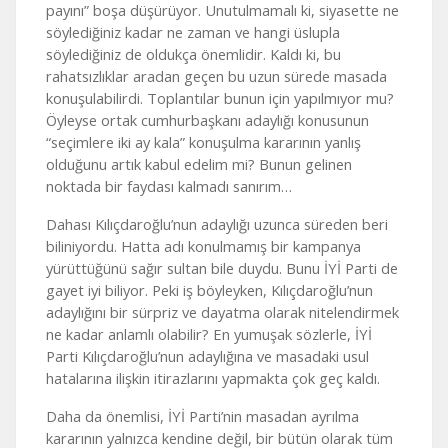
payını” boşa düşürüyor. Unutulmamalı ki, siyasette ne
söylediğiniz kadar ne zaman ve hangi üslupla
söylediğiniz de oldukça önemlidir. Kaldı ki, bu
rahatsızlıklar aradan geçen bu uzun sürede masada
konuşulabilirdi. Toplantılar bunun için yapılmıyor mu?
Öyleyse ortak cumhurbaşkanı adaylığı konusunun
“seçimlere iki ay kala” konuşulma kararının yanlış
olduğunu artık kabul edelim mi? Bunun gelinen
noktada bir faydası kalmadı sanırım…
Dahası Kılıçdaroğlu’nun adaylığı uzunca süreden beri
biliniyordu. Hatta adı konulmamış bir kampanya
yürüttüğünü sağır sultan bile duydu. Bunu İYİ Parti de
gayet iyi biliyor. Peki iş böyleyken, Kılıçdaroğlu’nun
adaylığını bir sürpriz ve dayatma olarak nitelendirmek
ne kadar anlamlı olabilir? En yumuşak sözlerle, İYİ
Parti Kılıçdaroğlu’nun adaylığına ve masadaki usul
hatalarına ilişkin itirazlarını yapmakta çok geç kaldı.
Daha da önemlisi, İYİ Parti’nin masadan ayrılma
kararının yalnızca kendine değil, bir bütün olarak tüm