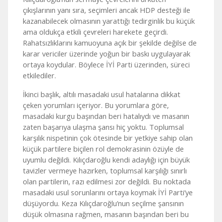
çıkışlarının yanı sıra, seçimleri ancak HDP desteği ile
kazanabilecek olmasının yarattığı tedirginlik bu küçük
ama oldukça etkili çevreleri harekete geçirdi.
Rahatsızlıklarını kamuoyuna açık bir şekilde değilse de
karar vericiler üzerinde yoğun bir baskı uygulayarak
ortaya koydular. Böylece İYİ Parti üzerinden, süreci
etkilediler.
İkinci başlık, altılı masadaki usul hatalarına dikkat
çeken yorumları içeriyor. Bu yorumlara göre,
masadaki kurgu başından beri hatalıydı ve masanın
zaten başarıya ulaşma şansı hiç yoktu. Toplumsal
karşılık nispetinin çok ötesinde bir yetkiye sahip olan
küçük partilere biçilen rol demokrasinin özüyle de
uyumlu değildi. Kılıçdaroğlu kendi adaylığı için büyük
tavizler vermeye hazırken, toplumsal karşılığı sınırlı
olan partilerin, razı edilmesi zor değildi. Bu noktada
masadaki usul sorunlarını ortaya koymak İYİ Parti’ye
düşüyordu. Keza Kılıçdaroğlu’nun seçilme şansının
düşük olmasına rağmen, masanın başından beri bu