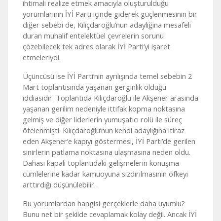
ihtimali realize etmek amacıyla oluşturulduğu
yorumlarının İYİ Parti içinde giderek güçlenmesinin bir
diğer sebebi de, Kılıçdaroğlu’nun adaylığına mesafeli
duran muhalif entelektüel çevrelerin sorunu
çözebilecek tek adres olarak İYİ Parti’yi işaret
etmeleriydi.
Üçüncüsü ise İYİ Parti’nin ayrılışında temel sebebin 2
Mart toplantısında yaşanan gerginlik olduğu
iddiasıdır. Toplantıda Kılıçdaroğlu ile Akşener arasında
yaşanan gerilim nedeniyle ittifak kopma noktasına
gelmiş ve diğer liderlerin yumuşatıcı rolü ile süreç
ötelenmişti. Kılıçdaroğlu’nun kendi adaylığına itiraz
eden Akşener’e kapıyı göstermesi, İYİ Parti’de gerilen
sinirlerin patlama noktasına ulaşmasına neden oldu.
Dahası kapalı toplantıdaki gelişmelerin konuşma
cümlelerine kadar kamuoyuna sızdırılmasının öfkeyi
arttırdığı düşünülebilir.
Bu yorumlardan hangisi gerçeklerle daha uyumlu?
Bunu net bir şekilde cevaplamak kolay değil. Ancak İYİ