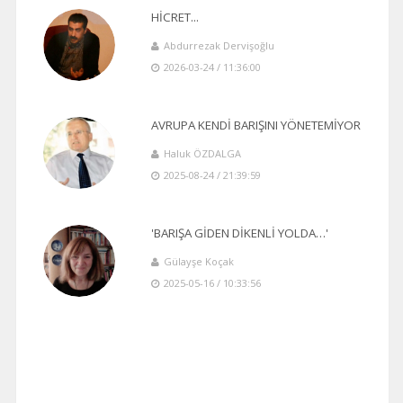
HİCRET...
Abdurrezak Dervişoğlu
2026-03-24 / 11:36:00
AVRUPA KENDİ BARIŞINI YÖNETEMİYOR
Haluk ÖZDALGA
2025-08-24 / 21:39:59
'BARIŞA GİDEN DİKENLİ YOLDA…'
Gülayşe Koçak
2025-05-16 / 10:33:56