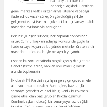
haritasıyla birlikte ilan
edeceğini açıkladı. Partilerin
genel merkez yetkili organlarıyla istişare yapacağı
ifade edildi. Ancak süreç ön görüldüğü şekliyle
gelişmedi ve İyi Parti’nin çok sert bir açıklamayla altılı
masadan ayrılmasıyla sonuçlandı.
Peki bir yılı aşkın süredir, her toplantı sonrasında
ortak Cumhurbaşkanı adaylığı konusunda güçlü bir
irade ortaya koyan ve bu yönde metinler üreten altılı
masada ne oldu da böyle bir ayrılık yaşandı?
Esasen bu soru etrafında birçok görüş dile getirildi.
Genelleştirme adına, yapılan yorumlar üç başlık
altında toplanabilir.
İlk olarak İYİ Parti’nin ayrılışını geniş çerçeveden ele
alan yorumlara bakalım. Buna göre, bazı güçlü
sermaye çevreleri ve özellikle güvenlik bürokrasisi
içinde etkili olan bazı gruplar Kılıçdaroğlu’nun
Cumhurbaşkanı olacağı bir senaryoya razı değildi.
Kılıçdaroğlu’nun sermaye çevrelerini ürküten