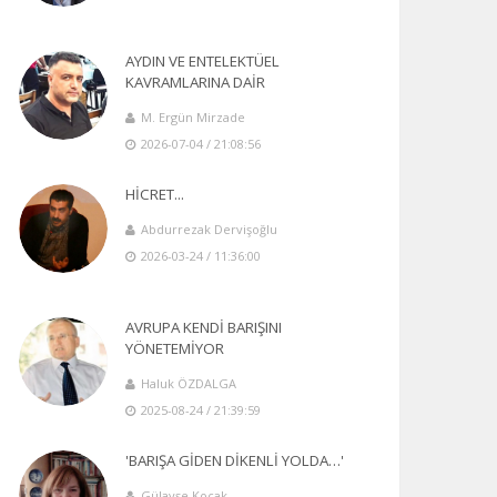
AYDIN VE ENTELEKTÜEL
KAVRAMLARINA DAİR
M. Ergün Mirzade
2026-07-04 / 21:08:56
HİCRET...
Abdurrezak Dervişoğlu
2026-03-24 / 11:36:00
AVRUPA KENDİ BARIŞINI
YÖNETEMİYOR
Haluk ÖZDALGA
2025-08-24 / 21:39:59
'BARIŞA GİDEN DİKENLİ YOLDA…'
Gülayşe Koçak