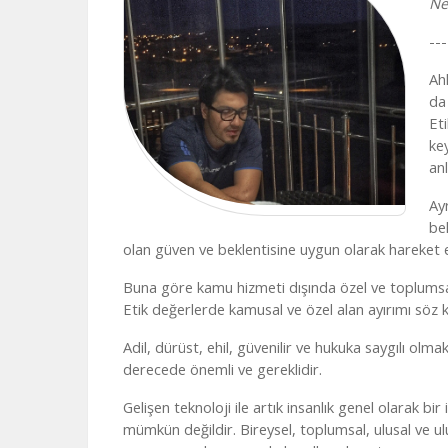
Ne
---
Ah
da
Et
ke
an
Ay
be
olan güven ve beklentisine uygun olarak hareket e
Buna göre kamu hizmeti dışında özel ve toplumsal 
Etik değerlerde kamusal ve özel alan ayırımı söz k
Adil, dürüst, ehil, güvenilir ve hukuka saygılı ol
derecede önemli ve gereklidir.
Gelişen teknoloji ile artık insanlık genel olarak bi
mümkün değildir. Bireysel, toplumsal, ulusal ve ulu