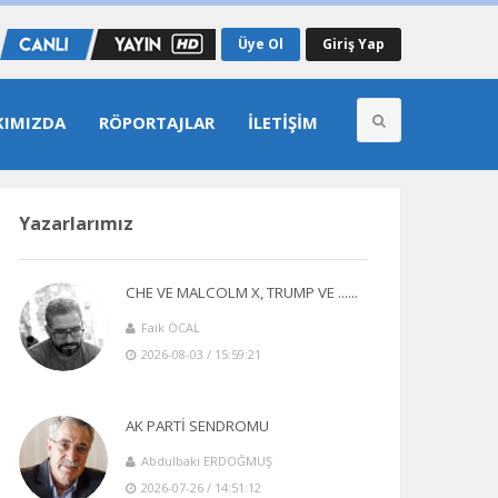
Üye Ol
Giriş Yap
KIMIZDA
RÖPORTAJLAR
İLETIŞIM
Yazarlarımız
CHE VE MALCOLM X, TRUMP VE ......
Faik ÖCAL
2026-08-03 / 15:59:21
AK PARTİ SENDROMU
Abdulbaki ERDOĞMUŞ
2026-07-26 / 14:51:12