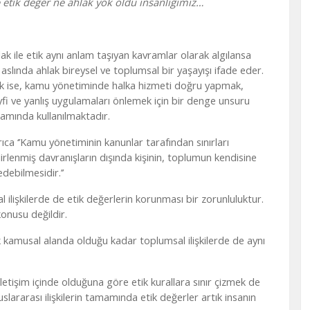
 etik değer ne ahlak yok oldu insanlığımız…
lak ile etik aynı anlam taşıyan kavramlar olarak algılansa
 aslında ahlak bireysel ve toplumsal bir yaşayışı ifade eder.
ik ise, kamu yönetiminde halka hizmeti doğru yapmak,
yfi ve yanlış uygulamaları önlemek için bir denge unsuru
lamında kullanılmaktadır.
rıca ‘’Kamu yönetiminin kanunlar tarafından sınırları
lirlenmiş davranışların dışında kişinin, toplumun kendisine
debilmesidir.’’
ilişkilerde de etik değerlerin korunması bir zorunluluktur.
onusu değildir.
mak kamusal alanda olduğu kadar toplumsal ilişkilerde de aynı
r iletişim içinde olduğuna göre etik kurallara sınır çizmek de
slararası ilişkilerin tamamında etik değerler artık insanın