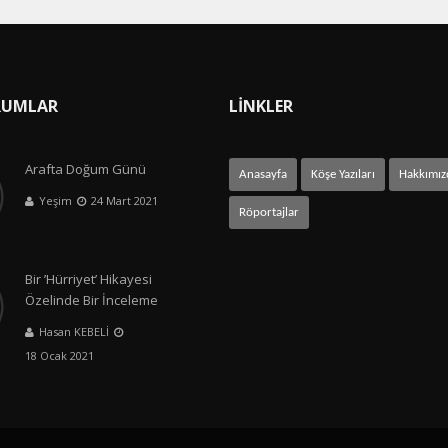
RUMLAR
LİNKLER
Arafta Doğum Günü
Anasayfa
Köşe Yazıları
Hakkımız
Yeşim
24 Mart 2021
Röportajlar
Bir ’Hürriyet’ Hikayesi
Özelinde Bir İnceleme
Hasan KEBELİ
18 Ocak 2021