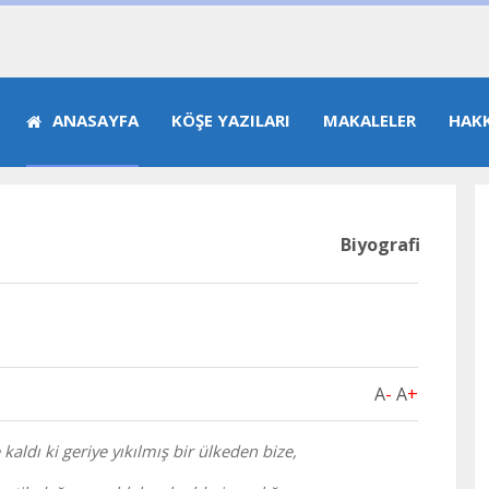
ANASAYFA
KÖŞE YAZILARI
MAKALELER
HAK
Biyografi
A
-
A
+
 kaldı ki geriye yıkılmış bir ülkeden bize,