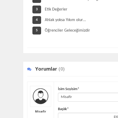
Etik Değerler
3
Ahlak yoksa Yıkım olur…
4
Öğrenciler Geleceğimizdir
5
Yorumlar
(0)
İsim Soyisim
*
Başlık
*
Misafir