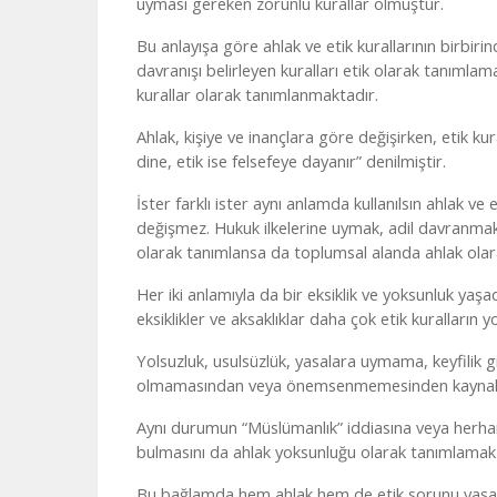
uyması gereken zorunlu kurallar olmuştur.
Bu anlayışa göre ahlak ve etik kurallarının birbirin
davranışı belirleyen kuralları etik olarak tanımla
kurallar olarak tanımlanmaktadır.
Ahlak, kişiye ve inançlara göre değişirken, etik kur
dine, etik ise felsefeye dayanır” denilmiştir.
İster farklı ister aynı anlamda kullanılsın ahlak ve 
değişmez. Hukuk ilkelerine uymak, adil davranma
olarak tanımlansa da toplumsal alanda ahlak ola
Her iki anlamıyla da bir eksiklik ve yoksunluk yaş
eksiklikler ve aksaklıklar daha çok etik kuralların
Yolsuzluk, usulsüzlük, yasalara uymama, keyfilik g
olmamasından veya önemsenmemesinden kaynaklan
Aynı durumun “Müslümanlık” iddiasına veya herhan
bulmasını da ahlak yoksunluğu olarak tanımlam
Bu bağlamda hem ahlak hem de etik sorunu yaşadığ