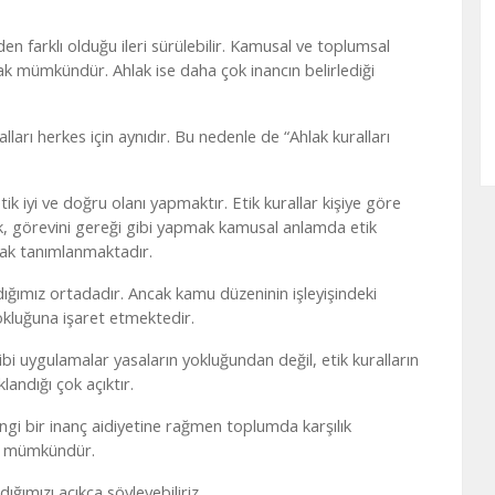
den farklı olduğu ileri sürülebilir. Kamusal ve toplumsal
mak mümkündür. Ahlak ise daha çok inancın belirlediği
alları herkes için aynıdır. Bu nedenle de “Ahlak kuralları
etik iyi ve doğru olanı yapmaktır. Etik kurallar kişiye göre
k, görevini gereği gibi yapmak kamusal anlamda etik
rak tanımlanmaktadır.
adığımız ortadadır. Ancak kamu düzeninin işleyişindeki
 yokluğuna işaret etmektedir.
ibi uygulamalar yasaların yokluğundan değil, etik kuralların
dığı çok açıktır.
gi bir inanç aidiyetine rağmen toplumda karşılık
ak mümkündür.
ımızı açıkça söyleyebiliriz.