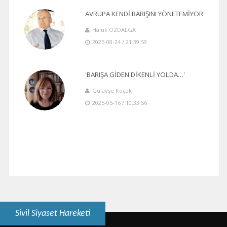
AVRUPA KENDİ BARIŞINI YÖNETEMİYOR
Haluk ÖZDALGA
2025-08-24 / 21:39:59
'BARIŞA GİDEN DİKENLİ YOLDA…'
Gülayşe Koçak
2025-05-16 / 10:33:56
Sivil Siyaset Hareketi