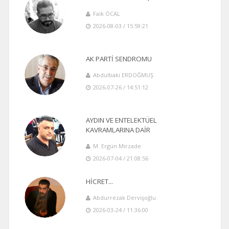
Faik ÖCAL
2026-08-03 / 15:59:21
AK PARTİ SENDROMU
Abdulbaki ERDOĞMUŞ
2026-07-26 / 14:51:12
AYDIN VE ENTELEKTÜEL
KAVRAMLARINA DAİR
M. Ergün Mirzade
2026-07-04 / 21:08:56
HİCRET...
Abdurrezak Dervişoğlu
2026-03-24 / 11:36:00