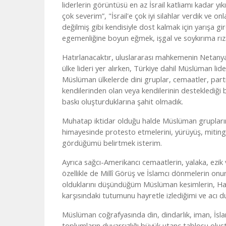
liderlerin görüntüsü en az İsrail katliamı kadar yı
çok severim”, "İsrail'e çok iyi silahlar verdik ve on
değilmiş gibi kendisiyle dost kalmak için yarışa gir
egemenliğine boyun eğmek, işgal ve soykırıma rız
Hatırlanacaktır, uluslararası mahkemenin Netanyah
ülke lideri yer alırken, Türkiye dahil Müslüman l
Müslüman ülkelerde dini gruplar, cemaatler, parti
kendilerinden olan veya kendilerinin desteklediği 
baskı oluşturduklarına şahit olmadık.
Muhatap iktidar olduğu halde Müslüman grupların, d
himayesinde protesto etmelerini, yürüyüş, miting v
gördüğümü belirtmek isterim.
Ayrıca sağcı-Amerikancı cemaatlerin, yalaka, ezik
özellikle de Millî Görüş ve İslamcı dönmelerin on
olduklarını düşündüğüm Müslüman kesimlerin, Hak
karşısındaki tutumunu hayretle izlediğimi ve acı du
Müslüman coğrafyasında din, dindarlık, iman, İsl
toplumların duyarsızlığı büyük utanç tablosu oluştu