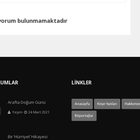
 yorum bulunmamaktadır
RUMLAR
LİNKLER
Arafta Doğum Günü
Anasayfa
Köşe Yazıları
Hakkımız
Yeşim
24 Mart 2021
Röportajlar
Bir ’Hürriyet’ Hikayesi