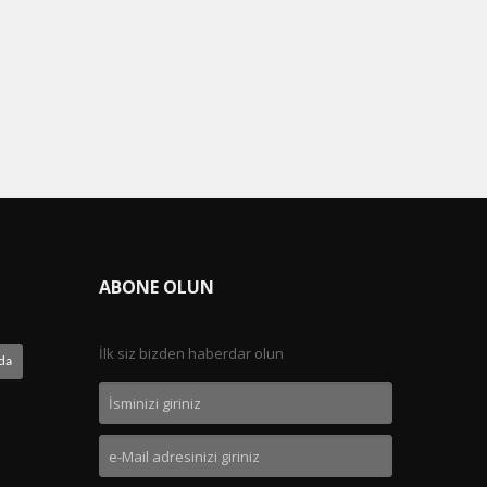
ABONE OLUN
İlk siz bizden haberdar olun
da