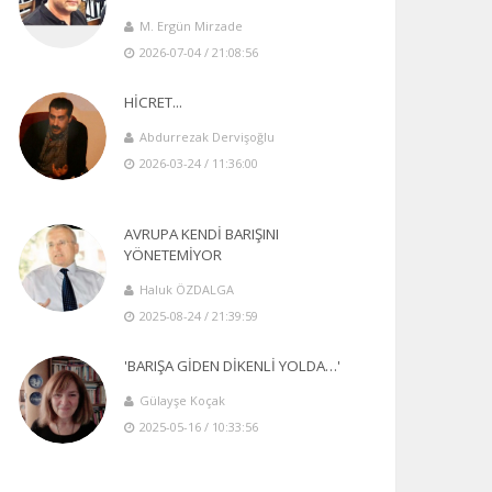
M. Ergün Mirzade
2026-07-04 / 21:08:56
HİCRET...
Abdurrezak Dervişoğlu
2026-03-24 / 11:36:00
AVRUPA KENDİ BARIŞINI
YÖNETEMİYOR
Haluk ÖZDALGA
2025-08-24 / 21:39:59
'BARIŞA GİDEN DİKENLİ YOLDA…'
Gülayşe Koçak
2025-05-16 / 10:33:56