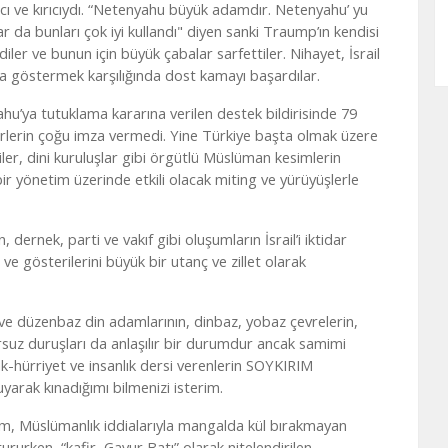
kıcı ve kırıcıydı. “Netenyahu büyük adamdır. Netenyahu’ yu
lar da bunları çok iyi kullandı" diyen sanki Traump’ın kendisi
diler ve bunun için büyük çabalar sarfettiler. Nihayet, İsrail
a göstermek karşılığında dost kamayı başardılar.
u’ya tutuklama kararına verilen destek bildirisinde 79
iderlerin çoğu imza vermedi. Yine Türkiye başta olmak üzere
ler, dini kuruluşlar gibi örgütlü Müslüman kesimlerin
bir yönetim üzerinde etkili olacak miting ve yürüyüşlerle
ernek, parti ve vakıf gibi oluşumların İsrail’i iktidar
e gösterilerini büyük bir utanç ve zillet olarak
 ve düzenbaz din adamlarının, dinbaz, yobaz çevrelerin,
ursuz duruşları da anlaşılır bir durumdur ancak samimi
-hürriyet ve insanlık dersi verenlerin SOYKIRIM
yarak kınadığımı bilmenizi isterim.
am, Müslümanlık iddialarıyla mangalda kül bırakmayan
rurken, “kafir, Gavur Batı” olarak nitelendirilen