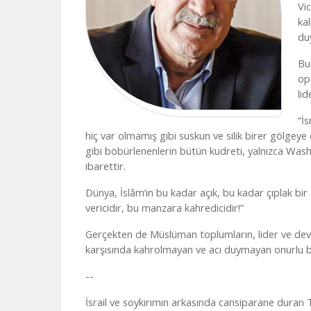
Vi
ka
du
Bu
op
lid
“İs
hiç var olmamış gibi suskun ve silik birer gölgey
gibi böbürlenenlerin bütün kudreti, yalnızca Was
ibarettir.
Dünya, İslâm’ın bu kadar açık, bu kadar çıplak bir a
vericidir, bu manzara kahredicidir!”
Gerçekten de Müslüman toplumların, lider ve devl
karşısında kahrolmayan ve acı duymayan onurlu
--
İsrail ve soykırımın arkasında cansiparane duran