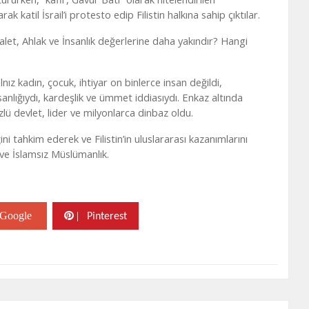
 katil İsrail’i protesto edip Filistin halkına sahip çıktılar.
alet, Ahlak ve İnsanlık değerlerine daha yakındır? Hangi
nız kadın, çocuk, ihtiyar on binlerce insan değildi,
anlığıydı, kardeşlik ve ümmet iddiasıydı. Enkaz altında
lü devlet, lider ve milyonlarca dinbaz oldu.
i tahkim ederek ve Filistin’in uluslararası kazanımlarını
 ve İslamsız Müslümanlık.
Google
|
Pinterest