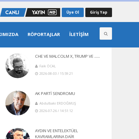
Üye Ol
Giriş Yap
KIMIZDA
RÖPORTAJLAR
İLETIŞIM
Yazarlarımız
CHE VE MALCOLM X, TRUMP VE ......
Faik ÖCAL
2026-08-03 / 15:59:21
AK PARTİ SENDROMU
Abdulbaki ERDOĞMUŞ
2026-07-26 / 14:51:12
AYDIN VE ENTELEKTÜEL
KAVRAMLARINA DAİR