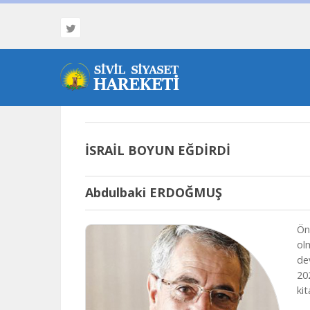
06 Ağustos 2026
İSRAİL BOYUN EĞDİRDİ
Abdulbaki ERDOĞMUŞ
Önc
ol
de
20
ki