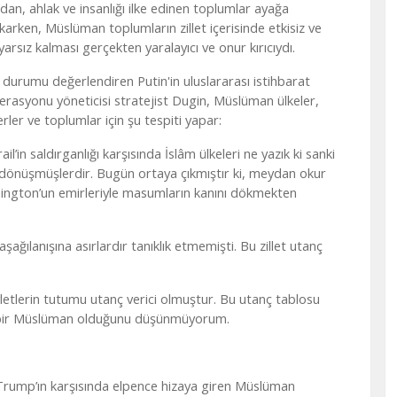
cdan, ahlak ve insanlığı ilke edinen toplumlar ayağa
lkarken, Müslüman toplumların zillet içerisinde etkisiz ve
yarsız kalması gerçekten yaralayıcı ve onur kırıcıydı.
 durumu değerlendiren Putin'in uluslararası istihbarat
erasyonu yöneticisi stratejist Dugin, Müslüman ülkeler,
erler ve toplumlar için şu tespiti yapar:
rail’in saldırganlığı karşısında İslâm ülkeleri ne yazık ki sanki
e dönüşmüşlerdir. Bugün ortaya çıkmıştır ki, meydan okur
hington’un emirleriyle masumların kanını dökmekten
şağılanışına asırlardır tanıklık etmemişti. Bu zillet utanç
etlerin tutumu utanç verici olmuştur. Bu utanç tablosu
 bir Müslüman olduğunu düşünmüyorum.
 Trump’ın karşısında elpence hizaya giren Müslüman