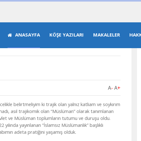
ANASAYFA
KÖŞE YAZILARI
MAKALELER
HAK
Biyografi
A
-
A
+
elikle belirtmeliyim ki trajik olan yalnız katliam ve soykırım
madı, asıl trajikomik olan “Müslüman” olarak tanımlanan
vlet ve Müslüman toplumların tutumu ve duruşu oldu.
22 yılında yayınlanan “İslamsız Müslümanlık” başlıklı
tabımın adeta pratiğini yaşamış olduk.