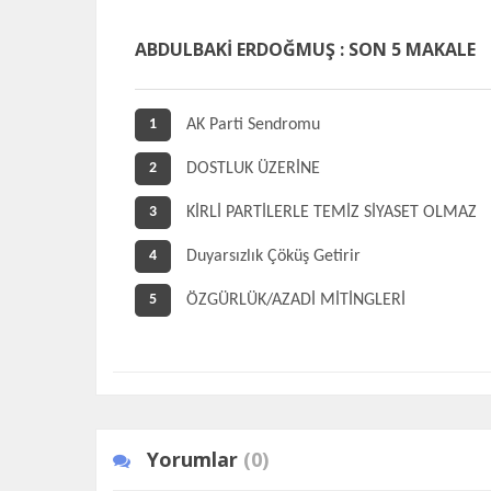
ABDULBAKİ ERDOĞMUŞ : SON 5 MAKALE
AK Parti Sendromu
1
DOSTLUK ÜZERİNE
2
KİRLİ PARTİLERLE TEMİZ SİYASET OLMAZ
3
Duyarsızlık Çöküş Getirir
4
ÖZGÜRLÜK/AZADİ MİTİNGLERİ
5
Yorumlar
(0)