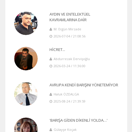
AYDIN VE ENTELEKTÜEL
KAVRAMLARINA DAİR
M. Ergün Mirzade
2026-07-04 / 21:08:56
HİCRET...
Abdurrezak Dervişoğlu
2026-03-24 / 11:36:00
AVRUPA KENDİ BARIŞINI YÖNETEMİYOR
Haluk ÖZDALGA
2025-08-24 / 21:39:59
'BARIŞA GİDEN DİKENLİ YOLDA…'
Gülayşe Koçak