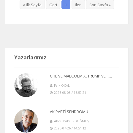
« İlk Sayfa
Geri
1
İleri
Son Sayfa »
Yazarlarımız
CHE VE MALCOLM X, TRUMP VE ......
Faik ÖCAL
2026-08-03 / 15:59:21
AK PARTİ SENDROMU
Abdulbaki ERDOĞMUŞ
2026-07-26 / 14:51:12