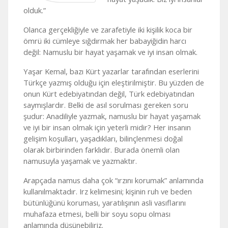
olduk.”
Olanca gerçekliğiyle ve zarafetiyle iki kişilik koca bir
ömrü iki cümleye sığdırmak her babayiğidin harcı
değil: Namuslu bir hayat yaşamak ve iyi insan olmak.
Yaşar Kemal, bazı Kürt yazarlar tarafından eserlerini
Türkçe yazmış olduğu için eleştirilmiştir. Bu yüzden de
onun Kürt edebiyatından değil, Türk edebiyatından
saymışlardır. Belki de asıl sorulması gereken soru
şudur: Anadiliyle yazmak, namuslu bir hayat yaşamak
ve iyi bir insan olmak için yeterli midir? Her insanın
gelişim koşulları, yaşadıkları, bilinçlenmesi doğal
olarak birbirinden farklıdır. Burada önemli olan
namusuyla yaşamak ve yazmaktır.
Arapçada namus daha çok “ırzını korumak” anlamında
kullanılmaktadır. Irz kelimesini; kişinin ruh ve beden
bütünlüğünü koruması, yaratılışının asli vasıflarını
muhafaza etmesi, belli bir soyu sopu olması
anlamında düşünebiliriz.