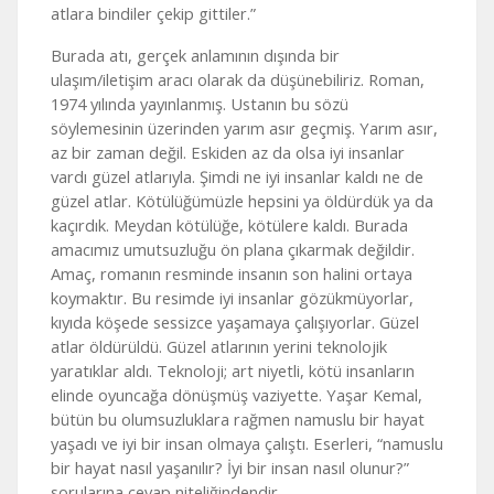
atlara bindiler çekip gittiler.”
Burada atı, gerçek anlamının dışında bir
ulaşım/iletişim aracı olarak da düşünebiliriz. Roman,
1974 yılında yayınlanmış. Ustanın bu sözü
söylemesinin üzerinden yarım asır geçmiş. Yarım asır,
az bir zaman değil. Eskiden az da olsa iyi insanlar
vardı güzel atlarıyla. Şimdi ne iyi insanlar kaldı ne de
güzel atlar. Kötülüğümüzle hepsini ya öldürdük ya da
kaçırdık. Meydan kötülüğe, kötülere kaldı. Burada
amacımız umutsuzluğu ön plana çıkarmak değildir.
Amaç, romanın resminde insanın son halini ortaya
koymaktır. Bu resimde iyi insanlar gözükmüyorlar,
kıyıda köşede sessizce yaşamaya çalışıyorlar. Güzel
atlar öldürüldü. Güzel atlarının yerini teknolojik
yaratıklar aldı. Teknoloji; art niyetli, kötü insanların
elinde oyuncağa dönüşmüş vaziyette. Yaşar Kemal,
bütün bu olumsuzluklara rağmen namuslu bir hayat
yaşadı ve iyi bir insan olmaya çalıştı. Eserleri, “namuslu
bir hayat nasıl yaşanılır? İyi bir insan nasıl olunur?”
sorularına cevap niteliğindendir.