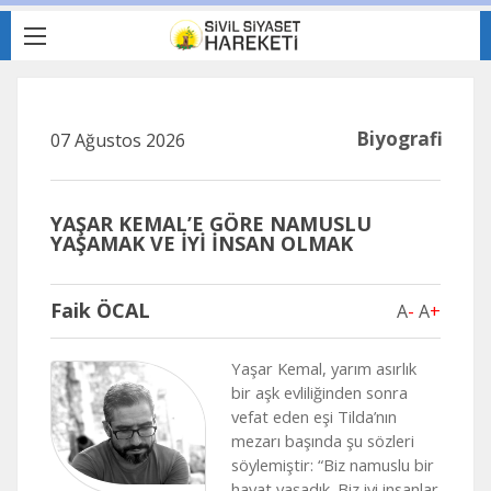
Biyografi
07 Ağustos 2026
YAŞAR KEMAL’E GÖRE NAMUSLU
YAŞAMAK VE İYİ İNSAN OLMAK
Faik ÖCAL
A
-
A
+
Yaşar Kemal, yarım asırlık
bir aşk evliliğinden sonra
vefat eden eşi Tilda’nın
mezarı başında şu sözleri
söylemiştir: “Biz namuslu bir
hayat yaşadık. Biz iyi insanlar