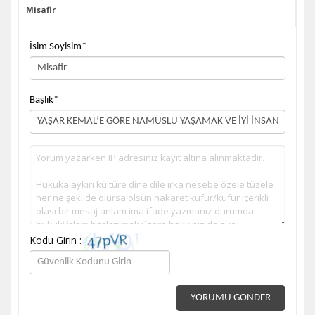
Misafir
İsim Soyisim
*
Başlık
*
Kodu Girin :
YORUMU GÖNDER