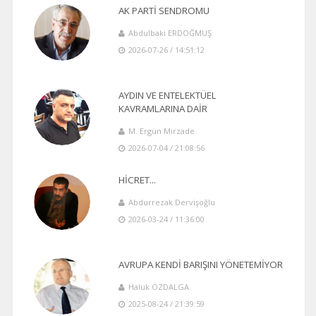
AK PARTİ SENDROMU
Abdulbaki ERDOĞMUŞ
2026-07-26 / 14:51:12
AYDIN VE ENTELEKTÜEL
KAVRAMLARINA DAİR
M. Ergün Mirzade
2026-07-04 / 21:08:56
HİCRET...
Abdurrezak Dervişoğlu
2026-03-24 / 11:36:00
AVRUPA KENDİ BARIŞINI YÖNETEMİYOR
Haluk ÖZDALGA
2025-08-24 / 21:39:59