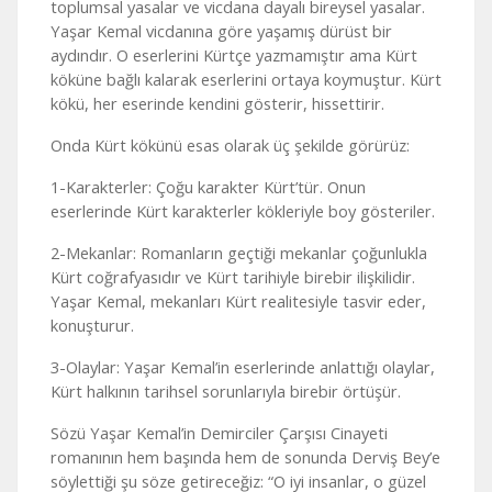
toplumsal yasalar ve vicdana dayalı bireysel yasalar.
Yaşar Kemal vicdanına göre yaşamış dürüst bir
aydındır. O eserlerini Kürtçe yazmamıştır ama Kürt
köküne bağlı kalarak eserlerini ortaya koymuştur. Kürt
kökü, her eserinde kendini gösterir, hissettirir.
Onda Kürt kökünü esas olarak üç şekilde görürüz:
1-Karakterler: Çoğu karakter Kürt’tür. Onun
eserlerinde Kürt karakterler kökleriyle boy gösteriler.
2-Mekanlar: Romanların geçtiği mekanlar çoğunlukla
Kürt coğrafyasıdır ve Kürt tarihiyle birebir ilişkilidir.
Yaşar Kemal, mekanları Kürt realitesiyle tasvir eder,
konuşturur.
3-Olaylar: Yaşar Kemal’in eserlerinde anlattığı olaylar,
Kürt halkının tarihsel sorunlarıyla birebir örtüşür.
Sözü Yaşar Kemal’in Demirciler Çarşısı Cinayeti
romanının hem başında hem de sonunda Derviş Bey’e
söylettiği şu söze getireceğiz: “O iyi insanlar, o güzel