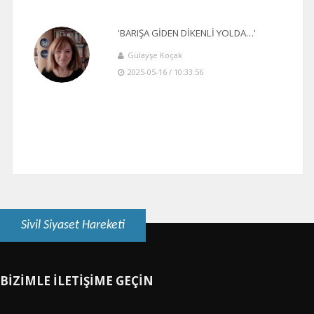
'BARIŞA GİDEN DİKENLİ YOLDA…'
Gülayşe Koçak
2025-05-16 / 10:33:56
Sivil Siyaset Hareketi
BİZİMLE İLETİŞİME GEÇİN