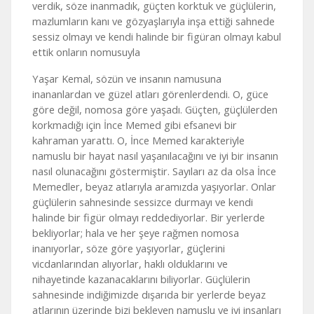
verdik, söze inanmadık, güçten korktuk ve güçlülerin,
mazlumların kanı ve gözyaşlarıyla inşa ettiği sahnede
sessiz olmayı ve kendi halinde bir figüran olmayı kabul
ettik onların nomusuyla
Yaşar Kemal, sözün ve insanın namusuna
inananlardan ve güzel atları görenlerdendi. O, güce
göre değil, nomosa göre yaşadı. Güçten, güçlülerden
korkmadığı için İnce Memed gibi efsanevi bir
kahraman yarattı. O, İnce Memed karakteriyle
namuslu bir hayat nasıl yaşanılacağını ve iyi bir insanın
nasıl olunacağını göstermiştir. Sayıları az da olsa İnce
Memedler, beyaz atlarıyla aramızda yaşıyorlar. Onlar
güçlülerin sahnesinde sessizce durmayı ve kendi
halinde bir figür olmayı reddediyorlar. Bir yerlerde
bekliyorlar; hala ve her şeye rağmen nomosa
inanıyorlar, söze göre yaşıyorlar, güçlerini
vicdanlarından alıyorlar, haklı olduklarını ve
nihayetinde kazanacaklarını biliyorlar. Güçlülerin
sahnesinde indiğimizde dışarıda bir yerlerde beyaz
atlarının üzerinde bizi bekleyen namuslu ve iyi insanları