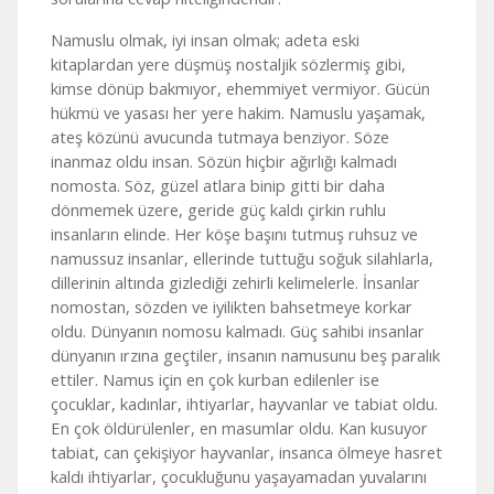
Namuslu olmak, iyi insan olmak; adeta eski
kitaplardan yere düşmüş nostaljik sözlermiş gibi,
kimse dönüp bakmıyor, ehemmiyet vermiyor. Gücün
hükmü ve yasası her yere hakim. Namuslu yaşamak,
ateş közünü avucunda tutmaya benziyor. Söze
inanmaz oldu insan. Sözün hiçbir ağırlığı kalmadı
nomosta. Söz, güzel atlara binip gitti bir daha
dönmemek üzere, geride güç kaldı çirkin ruhlu
insanların elinde. Her köşe başını tutmuş ruhsuz ve
namussuz insanlar, ellerinde tuttuğu soğuk silahlarla,
dillerinin altında gizlediği zehirli kelimelerle. İnsanlar
nomostan, sözden ve iyilikten bahsetmeye korkar
oldu. Dünyanın nomosu kalmadı. Güç sahibi insanlar
dünyanın ırzına geçtiler, insanın namusunu beş paralık
ettiler. Namus için en çok kurban edilenler ise
çocuklar, kadınlar, ihtiyarlar, hayvanlar ve tabiat oldu.
En çok öldürülenler, en masumlar oldu. Kan kusuyor
tabiat, can çekişiyor hayvanlar, insanca ölmeye hasret
kaldı ihtiyarlar, çocukluğunu yaşayamadan yuvalarını