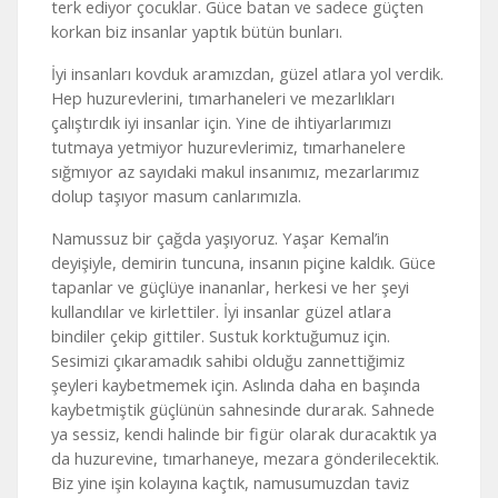
terk ediyor çocuklar. Güce batan ve sadece güçten
korkan biz insanlar yaptık bütün bunları.
İyi insanları kovduk aramızdan, güzel atlara yol verdik.
Hep huzurevlerini, tımarhaneleri ve mezarlıkları
çalıştırdık iyi insanlar için. Yine de ihtiyarlarımızı
tutmaya yetmiyor huzurevlerimiz, tımarhanelere
sığmıyor az sayıdaki makul insanımız, mezarlarımız
dolup taşıyor masum canlarımızla.
Namussuz bir çağda yaşıyoruz. Yaşar Kemal’in
deyişiyle, demirin tuncuna, insanın piçine kaldık. Güce
tapanlar ve güçlüye inananlar, herkesi ve her şeyi
kullandılar ve kirlettiler. İyi insanlar güzel atlara
bindiler çekip gittiler. Sustuk korktuğumuz için.
Sesimizi çıkaramadık sahibi olduğu zannettiğimiz
şeyleri kaybetmemek için. Aslında daha en başında
kaybetmiştik güçlünün sahnesinde durarak. Sahnede
ya sessiz, kendi halinde bir figür olarak duracaktık ya
da huzurevine, tımarhaneye, mezara gönderilecektik.
Biz yine işin kolayına kaçtık, namusumuzdan taviz