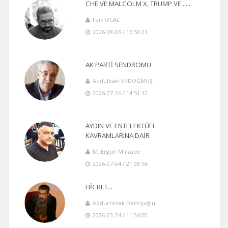
CHE VE MALCOLM X, TRUMP VE ......
Faik ÖCAL
2026-08-03 / 15:59:21
AK PARTİ SENDROMU
Abdulbaki ERDOĞMUŞ
2026-07-26 / 14:51:12
AYDIN VE ENTELEKTÜEL
KAVRAMLARINA DAİR
M. Ergün Mirzade
2026-07-04 / 21:08:56
HİCRET...
Abdurrezak Dervişoğlu
2026-03-24 / 11:36:00