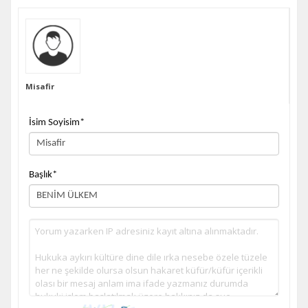
Misafir
İsim Soyisim
*
Başlık
*