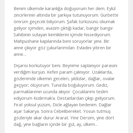
Benim ülkemde karanlığa doğuyorum her dem. Eylül
zincirlerinin altında bir şarkıya tutunuyorum. Gurbette
ömrüm geçecek biliyorum. Şafak türküsünü okumak
geliyor içimden, avazım çıktığı kadar, bangır bangır.
Sahibinin sızlayan kemiklerini içimde hissediyorum.
Mahpushane kapılarında beni soruyorlar yine. Bir
anne çıkıyor göz çukurlarımdan. Evladını yitiren bir
anne…
Dışarısı korkutuyor beni. Beynime saplanıyor parasını
verdiğim kurşun. Kefen param çalınıyor. Uzaklarda,
gözlerimde ülkemin geceleri, yıldızlar, dağlar, ovalar
geçiyor; ölüyorum. Tuna’da boğuluyorum. Gediz,
parmaklarımın ucunda akıyor. Çocuklarımı teslim
ediyorum Kızılırmak’a. Destanlardan çıkıp geliyorum.
Fırat yoksul yüzüm, Dicle ağlayan bedenim. Dağlar
aşar Sakarya. Sonra Cebelibereket. Yosun tutmuş
gözleriyle akar durur Ararat. Yine Dersim, yine dört
dağ, yine bağların içinde bir gül, ay, ülkem…