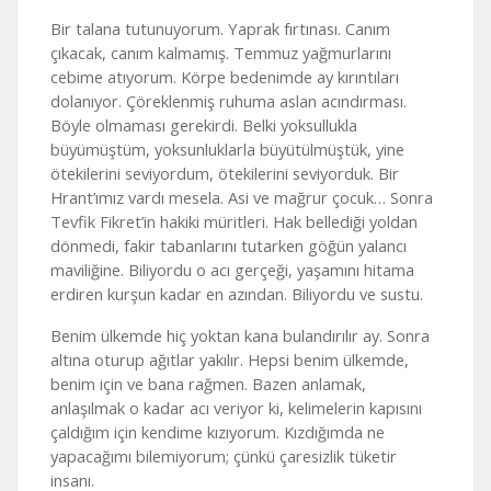
Bir talana tutunuyorum. Yaprak fırtınası. Canım
çıkacak, canım kalmamış. Temmuz yağmurlarını
cebime atıyorum. Körpe bedenimde ay kırıntıları
dolanıyor. Çöreklenmiş ruhuma aslan acındırması.
Böyle olmaması gerekirdi. Belki yoksullukla
büyümüştüm, yoksunluklarla büyütülmüştük, yine
ötekilerini seviyordum, ötekilerini seviyorduk. Bir
Hrant’ımız vardı mesela. Asi ve mağrur çocuk… Sonra
Tevfik Fikret’in hakiki müritleri. Hak bellediği yoldan
dönmedi, fakir tabanlarını tutarken göğün yalancı
maviliğine. Biliyordu o acı gerçeği, yaşamını hitama
erdiren kurşun kadar en azından. Biliyordu ve sustu.
Benim ülkemde hiç yoktan kana bulandırılır ay. Sonra
altına oturup ağıtlar yakılır. Hepsi benim ülkemde,
benim için ve bana rağmen. Bazen anlamak,
anlaşılmak o kadar acı veriyor ki, kelimelerin kapısını
çaldığım için kendime kızıyorum. Kızdığımda ne
yapacağımı bilemiyorum; çünkü çaresizlik tüketir
insanı.