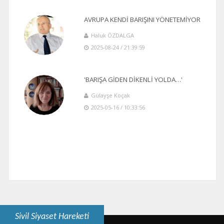
AVRUPA KENDİ BARIŞINI YÖNETEMİYOR
Haluk ÖZDALGA
2025-08-24 / 21:39:59
'BARIŞA GİDEN DİKENLİ YOLDA…'
Gülayşe Koçak
2025-05-16 / 10:33:56
Sivil Siyaset Hareketi