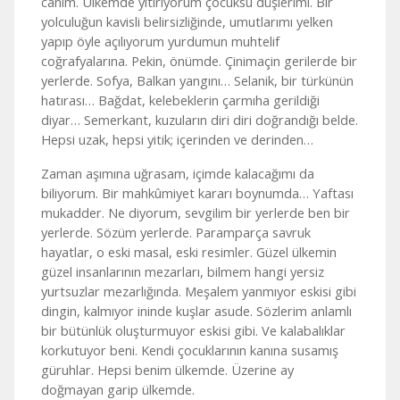
canım. Ülkemde yitiriyorum çocuksu düşlerimi. Bir
yolculuğun kavisli belirsizliğinde, umutlarımı yelken
yapıp öyle açılıyorum yurdumun muhtelif
coğrafyalarına. Pekin, önümde. Çinimaçin gerilerde bir
yerlerde. Sofya, Balkan yangını… Selanik, bir türkünün
hatırası… Bağdat, kelebeklerin çarmıha gerildiği
diyar… Semerkant, kuzuların diri diri doğrandığı belde.
Hepsi uzak, hepsi yitik; içerinden ve derinden…
Zaman aşımına uğrasam, içimde kalacağımı da
biliyorum. Bir mahkûmiyet kararı boynumda… Yaftası
mukadder. Ne diyorum, sevgilim bir yerlerde ben bir
yerlerde. Sözüm yerlerde. Paramparça savruk
hayatlar, o eski masal, eski resimler. Güzel ülkemin
güzel insanlarının mezarları, bilmem hangi yersiz
yurtsuzlar mezarlığında. Meşalem yanmıyor eskisi gibi
dingin, kalmıyor ininde kuşlar asude. Sözlerim anlamlı
bir bütünlük oluşturmuyor eskisi gibi. Ve kalabalıklar
korkutuyor beni. Kendi çocuklarının kanına susamış
güruhlar. Hepsi benim ülkemde. Üzerine ay
doğmayan garip ülkemde.